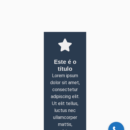
Este é o
título
Lorem ipsum
dolor sit amet,
consectetur
adipiscing elit.
Ut elit tellus,
luctus nec
ullamcorper
mattis,